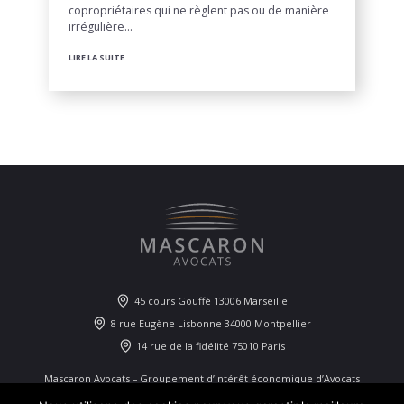
copropriétaires qui ne règlent pas ou de manière
irrégulière…
LIRE LA SUITE
45 cours Gouffé 13006 Marseille
8 rue Eugène Lisbonne 34000 Montpellier
14 rue de la fidélité 75010 Paris
Mascaron Avocats – Groupement d’intérêt économique d’Avocats
identifié près le RCS de Marseille sous le numéro 829 522 424