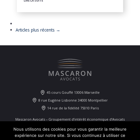
LIRE LA SUITE
Articles plus récents →
45 cours Gouffé 13006 Marseille
8 rue Eugène Lisbonne 34000 Montpellier
14 rue de la fidélité 75010 Paris
Mascaron Avocats – Groupement d’intérêt économique d’Avocats
identifié près le RCS de Marseille sous le numéro 829 522 424
Nous utilisons des cookies pour vous garantir la meilleure
expérience sur notre site. Si vous continuez à utiliser ce
45 Cours Gouffé, 13006 Marseille